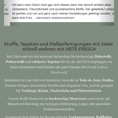
Stoffe, Tapeten und Maßanfertigungen mit Seele 
stilvoll wohnen mit ARTE FRESCA
Dekostoffe,
Seit 2004 sind wir mit unserem Onlineshop für hochwertige
Polsterstoffe
exklusive Tapeten
und
für Sie da  seit 2019 empfangen wir
Schloss
unsere Kundinnen und Kunden aus ganz Europa stilvoll auf
Friedewald
.
Toile-de-Jouy-Stoffen
Entdecken Sie eine liebevoll kuratierte Auswahl an
,
floralen Designs, klassischen Streifen und eleganten Unis  perfekt geeignet
Vorhänge, Kissen, Tischwäsche und Polsterarbeiten
für
.
hochwertige Meterware
Unsere Stoffe bieten wir als
sowie in an  auf
Wunsch mit Beratung zur richtigen Abfütterung, Länge oder passenden
Kombinationsstoffen.
Vorhangstangen, Raffhalter,
Ergänzend dazu finden Sie bei uns stilvolle