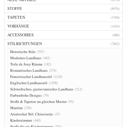
STOFFE
(8976)
TAPETEN
(1768)
VORHÄNGE
(1410)
ACCESSOIRES
(488)
STILRICHTUNGEN
(7802)
Historische Stile
(707)
Modernes Landhaus
(482)
Toile de Jouy Räume
(182)
Romantisches Landhaus
(274)
Französischer Landhausstil
(1218)
Englischer Landhausstil
(1298)
Schwedisches, gustavianisches Landhaus
(212)
Farbenfrohe Designs
(79)
Stoffe & Tapeten im gleichen Muster
(95)
Maritim
(250)
Asiatischer Stil, Chinoiserie
(47)
Kinderzimmer
(440)
Stoffe für ein Kinderzimmer
(276)