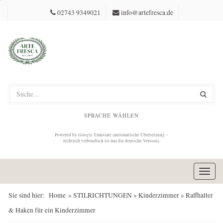
02743 9349021
info@artefresca.de
SPRACHE WÄHLEN
Powered by Google Translate (automatische Übersetzung –
rechtlich verbindlich ist nur die deutsche Version).
Toggl
navig
Sie sind hier:
Home
»
STILRICHTUNGEN
»
Kinderzimmer
» Raffhalter
& Haken für ein Kinderzimmer