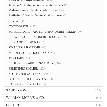
Tapeten & Bordüren für ein Kinderzimmer
(93)
Vorhangstangen für ein Kinderzimmer
(26)
Raffhalter & Haken für ein Kinderzimmer
(9)
Saisonal
(4)
COTTAGESTIL
(585)
SCHWEDISCHE TAPETEN & BORDÜREN (ALLE)
(90)
SCHWEDISCHER, MODERNER STIL
(317)
ELEGANTE DESIGNS
(406)
VON WEIß BIS CREME
(60)
SCHOTTISCHES HOCHLAND
(84)
JAGDHAUS
(111)
ENGLISCHES ARBEITSZIMMER
(305)
FEMININES ZIMMER
(255)
STOFFE FÜR OUTDOOR
(108)
BRITISCHE LIEFERANTEN
(188)
LAURA ASHLEY Artikel
(5)
SANDERSON
(178)
WILLIAM MORRIS & CO.
(481)
OUTLET
(449)