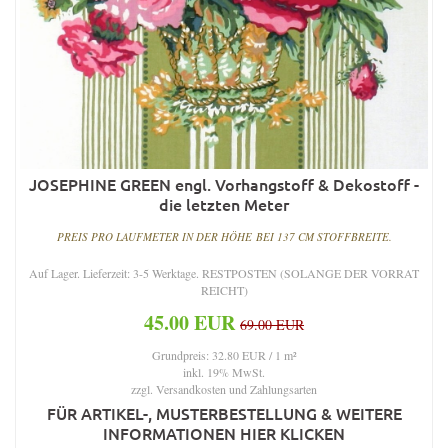
JOSEPHINE GREEN engl. Vorhangstoff & Dekostoff -
die letzten Meter
PREIS PRO LAUFMETER IN DER HÖHE BEI 137 CM STOFFBREITE.
Auf Lager. Lieferzeit: 3-5 Werktage. RESTPOSTEN (SOLANGE DER VORRAT
REICHT)
45.00 EUR
69.00 EUR
Grundpreis: 32.80 EUR / 1 m²
inkl. 19% MwSt.
zzgl.
Versandkosten und Zahlungsarten
FÜR ARTIKEL-, MUSTERBESTELLUNG & WEITERE
INFORMATIONEN HIER KLICKEN