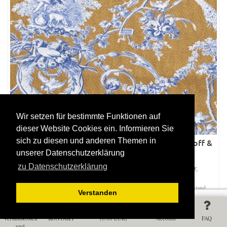
Wir setzen für bestimmte Funktionen auf
dieser Website Cookies ein. Informieren Sie
sich zu diesen und anderen Themen in
LUDIVINE BLEU FOND CAMEL franz. Vorhangstoff &
Polsterstoff
unserer Datenschutzerklärung
zu Datenschutzerklärung
PREIS PRO LAUFMETER IN DER HÖHE BEI 280 CM STOFFBREITE.
Auf Lager. Lieferzeit: 3-5 Werktage. Bei Bestellungen über den Lagerbestand
Verstanden
hinaus: Lieferzeit 2-3 Wochen.
49.00 EUR
Versandkosten
KONTAKT
(
0.00
EUR)
Account
FAQ
und