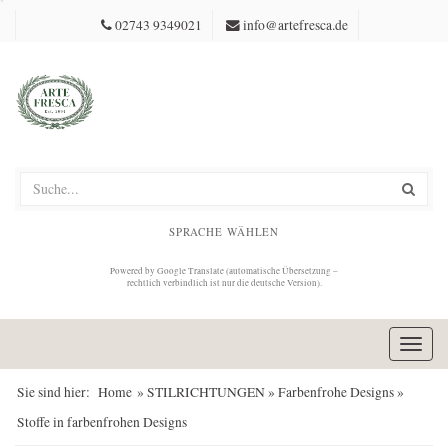
02743 9349021
info@artefresca.de
SPRACHE WÄHLEN
Powered by Google Translate (automatische Übersetzung –
rechtlich verbindlich ist nur die deutsche Version).
Toggl
navig
Sie sind hier:
Home
»
STILRICHTUNGEN
»
Farbenfrohe Designs
»
Stoffe in farbenfrohen Designs