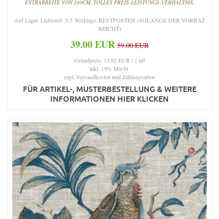
EXTRABREITE VON 280CM. TOLLES PREIS-LEISTUNGS-VERHÄLTNIS.
Auf Lager. Lieferzeit: 3-5 Werktage. RESTPOSTEN (SOLANGE DER VORRAT
REICHT)
39.00 EUR
59.00 EUR
Grundpreis: 13.92 EUR / 1 m²
inkl. 19% MwSt.
zzgl.
Versandkosten und Zahlungsarten
FÜR ARTIKEL-, MUSTERBESTELLUNG & WEITERE
INFORMATIONEN HIER KLICKEN