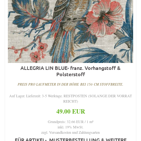
ALLEGRIA LIN BLUE- franz. Vorhangstoff &
Polsterstoff
PREIS PRO LAUFMETER IN DER HÖHE BEI 150 CM STOFFBREITE.
Auf Lager. Lieferzeit: 3-5 Werktage. RESTPOSTEN (SOLANGE DER VORRAT
REICHT)
49.00 EUR
Grundpreis: 32.66 EUR / 1 m²
inkl. 19% MwSt.
zzgl.
Versandkosten und Zahlungsarten
FÜR ARTIKEL-, MUSTERBESTELLUNG & WEITERE